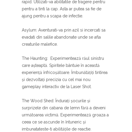
rapid. Utilizati-va abilitatile de tragere pentru
pentru a tinti la cap. Asta ar putea sa fie de
ajung pentru a scapa de infectie.
Asylum: Aventurati-va prin azil si incercati sa
evadati din salile abandonate unde se afla
creaturile malefice.
The Haunting: Experimentează răul sinistru
care așteaptă. Spiritele bântuie în această
experiență înfricoșătoare. Îmbunătățiți tintirea
și dezvoltați precizia cu cel mai nou
gameplay interactiv de la Laser Shot.
The Wood Shed: Îndurați șocurile și
surprizele din cabana de lemn fără a deveni
următoarea victimă. Experimentează groaza a
ceea ce se ascunde în întuneric și
imbunatateste-ti abilitățile de reactie.