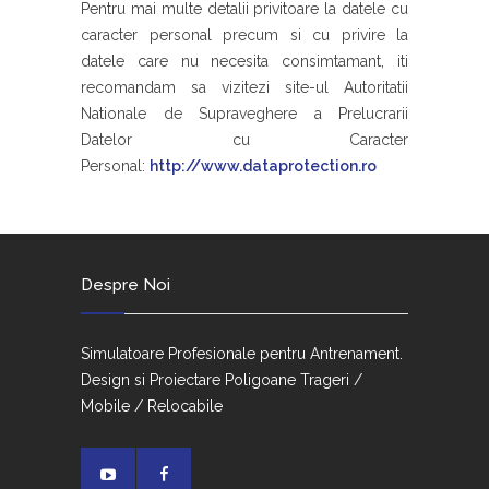
Pentru mai multe detalii privitoare la datele cu
caracter personal precum si cu privire la
datele care nu necesita consimtamant, iti
recomandam sa vizitezi site-ul Autoritatii
Nationale de Supraveghere a Prelucrarii
Datelor cu Caracter
Personal:
http://www.dataprotection.ro
Despre Noi
Simulatoare Profesionale pentru Antrenament.
Design si Proiectare Poligoane Trageri /
Mobile / Relocabile